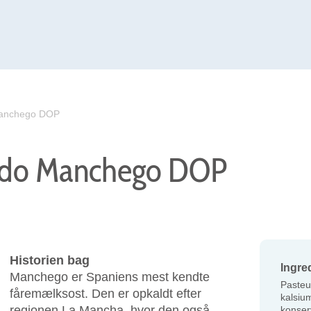
Manchego DOP
rdo Manchego DOP
Historien bag
Ingre
Manchego er Spaniens mest kendte
Pasteur
fåremælksost. Den er opkaldt efter
kalsium
regionen La Mancha, hvor den også
konser