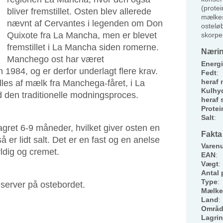
(prote
bliver fremstillet. Osten blev allerede
mælkes
nævnt af Cervantes i legenden om Don
ostelø
Quixote fra La Mancha, men er blevet
skorpe
fremstillet i La Mancha siden romerne.
Nærin
Manchego ost har været
Energi
 1984, og er derfor underlagt flere krav.
Fedt
:
heraf 
lles af mælk fra Manchega-fåret, i La
Kulhyd
den traditionelle modningsproces.
heraf 
Protei
Salt
:
ret 6-9 måneder, hvilket giver osten en
Fakta
 er lidt salt. Det er en fast og en anelse
Varen
yldig og cremet.
EAN
:
Vægt
:
Antal 
Type
:
 server på ostebordet.
Mælke
Land
:
Områ
Lagri