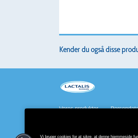
Kender du også disse prod
Vores produkter
Persondatap
Besøg også
lactalisfoodservice.dk
Vi bruger cookies for at sikre, at denne hjemmeside fun