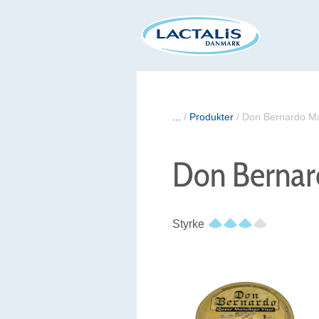
...
/
Produkter
/
Don Bernardo 
Don Berna
Styrke