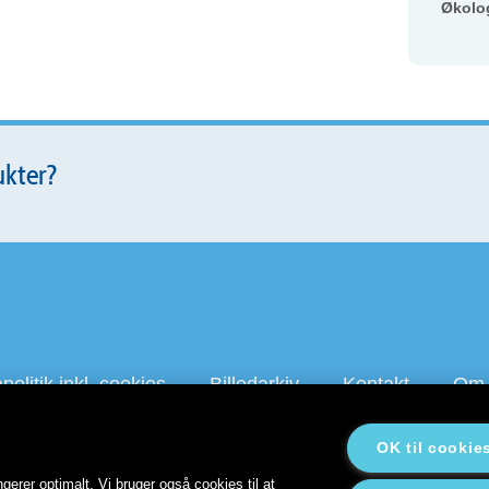
Økolo
ukter?
olitik inkl. cookies
Billedarkiv
Kontakt
Om 
OK til cookie
Galbani.dk
president.dk
staystrong.nu
Lactalis på LinkedIn
gerer optimalt. Vi bruger også cookies til at