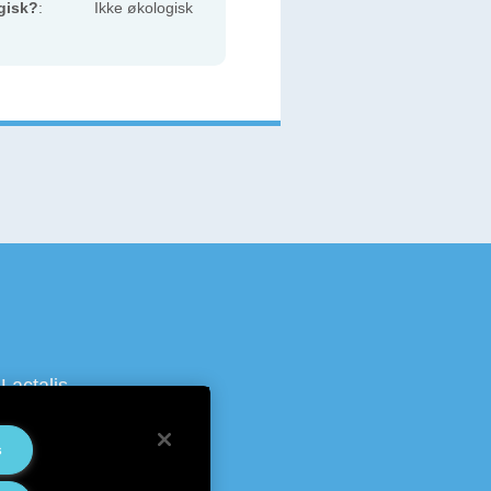
gisk?
:
Ikke økologisk
Lactalis
s