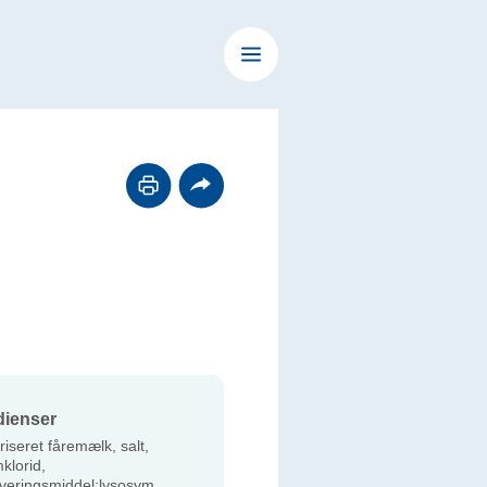
dienser
iseret fåremælk, salt,
klorid,
veringsmiddel:lysosym