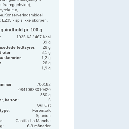
in fra æggehvide),
yrekultur,
be.Konserveringsmiddel
: E235 - spis ikke skorpen.
gsindhold pr. 100 g
:
1935 KJ / 467 Kcal
39 g
mættede fedtsyrer
:
28 g
rater
:
3,1 g
sukkerarter
:
1,2 g
n
:
26 g
1,9 g
ummer
:
700182
08410633010420
880 g
pr, karton
:
6
Gul Ost
type
:
Fåremælk
Spanien
de
:
Castilla-La Mancha
ng
:
6-9 måneder