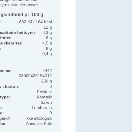
yrekultur, citronsyre.
gsindhold pr. 100 g
:
682 KJ / 164 Kcal
12 g
mættede fedtsyrer
:
8,3 g
rater
:
6 g
sukkerarter
:
4,5 g
n
:
8 g
0,4 g
ummer
:
2442
08000430194012
250 g
pr, karton
:
8
Friskost
type
:
Komælk
Italien
de
:
Lombardia
ng
:
0
gisk?
:
Ikke økologisk
øbe
:
Animalsk Kalv