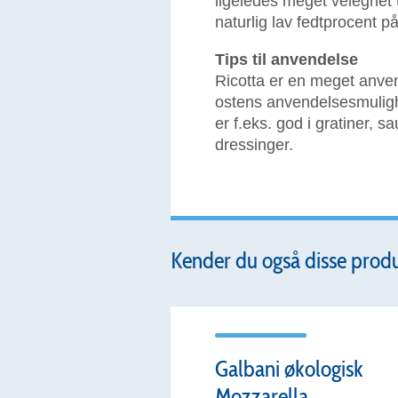
ligeledes meget velegnet t
naturlig lav fedtprocent 
Tips til anvendelse
Ricotta er en meget anven
ostens anvendelsesmulighe
er f.eks. god i gratiner, s
dressinger.
Kender du også disse prod
Galbani økologisk
Mozzarella