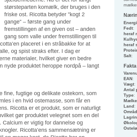
mælkes
størsteparten komælk, der bruges i den
friske ost. Ricotta betyder ”kogt 2
Nærin
gange” – første gang under
Energi
Fedt
:
fremstillingen af en given ost – anden
heraf 
gang som valle under fremstillingen til
Kulhyd
icotta’en placeret i en stråbakke for at
heraf 
Protei
le, og spist straks efter. I dag er
Salt
:
ne materialer, hvilket giver en bedre
an nyde produktet heroppe nordpå – langt
Fakta
Varen
EAN
:
Vægt
:
Antal 
 fine, fugtige og delikate ostekorn, som
Type
:
amles i en hvid ostemasse, som får en
Mælke
Land
:
ens. Ricotta er et produkt, som er naturligt
Områ
 hvilket gør produktet velegnet som en del
Lagri
. Calcium er vigtig for dannelse og
Økolo
Ostel
 knogler. Ricotta’ens sammensætning er