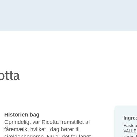
otta
Historien bag
Ingre
Oprindeligt var Ricotta fremstillet af
Pasteu
fåremælk, hvilket i dag hører til
VALLE
sjældenhederne. Nu er det for langt
surhed