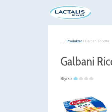
...
/
Produkter
/
Galbani Ricotta
Galbani Ric
Styrke