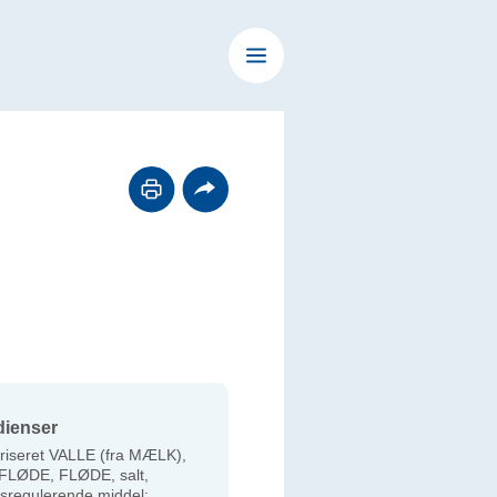
dienser
riseret VALLE (fra MÆLK),
FLØDE, FLØDE, salt,
sregulerende middel: