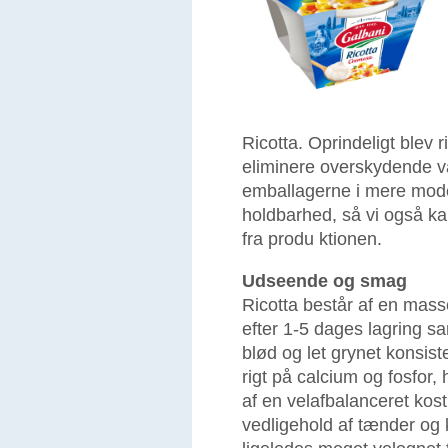
Ricotta. Oprindeligt blev r
eliminere overskydende val
emballagerne i mere moder
holdbarhed, så vi også k
fra produ ktionen.
Udseende og smag
Ricotta består af en masse
efter 1-5 dages lagring s
blød og let grynet konsist
rigt på calcium og fosfor,
af en velafbalanceret kost
vedligehold af tænder og