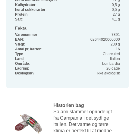
heraf mættede fedtsyrer
:
12 g
Kulhydrater
:
0,5 g
heraf sukkerarter
:
0,5 g
Protein
:
27 g
Salt
:
4,1 g
Fakta
Varenummer
:
7891
EAN
:
02644020000000
Vægt
:
230 g
Antal pr, karton
:
16
Type
:
Charcuteri
Land
:
Italien
Område
:
Lombardia
Lagring
:
20 dage
Økologisk?
:
Ikke økologisk
Historien bag
Salami stammer oprindeligt
fra Campania i det sydlige
Italien. Det varme og tørre
klima er perfekt til at modne