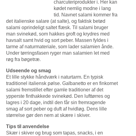
charcuteriprodukter i. Her kan
kødet nemlig modne i lang
tid. Navnet salami kommer fra
det italienske salare (at salte), og faktisk betød
salami oprindeligt saltet flæsk. Til salami bruger
man svinekød, som hakkes groft og krydres med
havsalt samt hvid og sort peber. Massen fyldes i
tarme af naturmateriale, som lader salamien ånde.
Under tørringsfasen ryger man salamien let med
røg fra bøgetræ.
Udseende og smag
Et lille stykke håndværk i naturtarm. En typisk
traditionel italiensk pølse. Galbanetto er en finkornet
salami fremstillet efter gamle traditioner af det
ypperste finthakkede svinekød. Den lufttørres og
lagres i 20 dage, indtil den får sin fremragende
smag af sort peber og duft af hvidløg. Dens lille
størrelse gør den nem at skære i skiver.
Tips til anvendelse
Skær i skiver og brug som tapas, snacks, i en