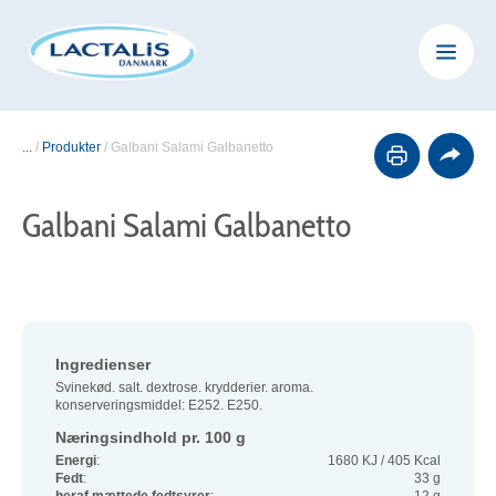
...
/
Produkter
/
Galbani Salami Galbanetto
Galbani Salami Galbanetto
Ingredienser
Svinekød. salt. dextrose. krydderier. aroma.
konserveringsmiddel: E252. E250.
Næringsindhold pr. 100 g
Energi
:
1680 KJ / 405 Kcal
Fedt
:
33 g