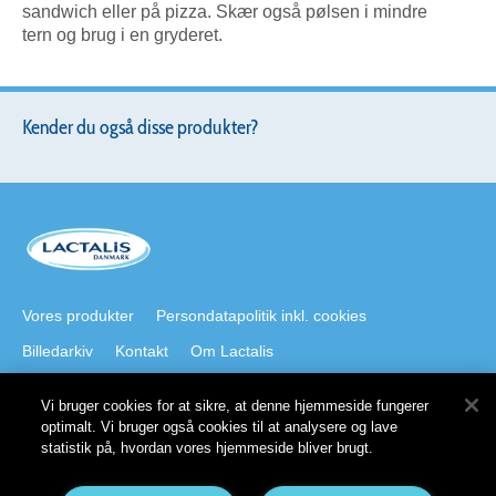
sandwich eller på pizza. Skær også pølsen i mindre
tern og brug i en gryderet.
Kender du også disse produkter?
Vores produkter
Persondatapolitik inkl. cookies
Billedarkiv
Kontakt
Om Lactalis
Vi bruger cookies for at sikre, at denne hjemmeside fungerer
Besøg også
optimalt. Vi bruger også cookies til at analysere og lave
statistik på, hvordan vores hjemmeside bliver brugt.
lactalisfoodservice.dk
Galbani.dk
president.dk
staystrong.nu
Lactalis på LinkedIn