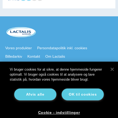
Vores produkter
Persondatapolitik inkl. cookies
Billedarkiv
Kontakt
Om Lactalis
Vi bruger cookies for at sikre, at denne hjemmeside fungerer
Besøg også
optimalt. Vi bruger også cookies til at analysere og lave
statistik på, hvordan vores hjemmeside bliver brugt.
lactalisfoodservice.dk
Galbani.dk
president.dk
staystrong.nu
Lactalis på LinkedIn
Afvis alle
OK til cookies
Cookie - indstillinger
© 2025 Lactalis - All rights reserved