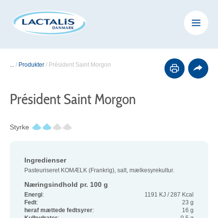
...
/
Produkter
/
Président Saint Morgon
Président Saint Morgon
Styrke
Ingredienser
Pasteuriseret KOMÆLK (Frankrig), salt, mælkesyrekultur.
Næringsindhold pr. 100 g
Energi
:
1191 KJ / 287 Kcal
Fedt
:
23 g
heraf mættede fedtsyrer
:
16 g