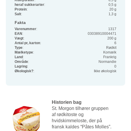
Kulhydrater
:
0,5 g
heraf sukkerarter
:
0,5 g
Protein
:
20 g
Salt
:
1,3 g
Fakta
Varenummer
:
1317
EAN
:
03038910004471
Vægt
:
200 g
Antal pr, karton
:
6
Type
:
Rødkit
Mælketype
:
Komælk
Land
:
Frankrig
Område
:
Normandie
Lagring
:
0
Økologisk?
:
Ikke økologisk
Historien bag
St. Morgon tilhører gruppen
af rødkitoste og
hvidskimmeloste, der på
fransk kaldes “Pâtes Molles”.