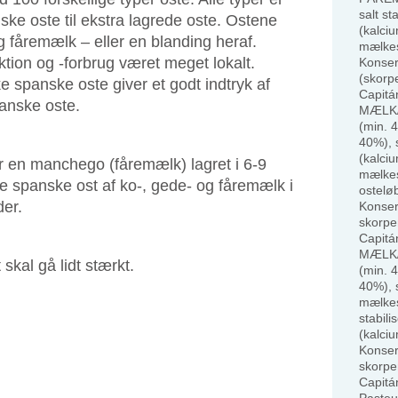
salt st
iske oste til ekstra lagrede oste. Ostene
(kalciu
og fåremælk – eller en blanding heraf.
mælkes
ktion og -forbrug været meget lokalt.
Konser
(skorp
 spanske oste giver et godt indtryk af
Capitá
anske oste.
MÆLK/
(min. 
40%), s
(kalciu
en manchego (fåremælk) lagret i 6-9
mælkes
e spanske ost af ko-, gede- og fåremælk i
ostelø
der.
Konser
skorpe
Capitá
MÆLK/
skal gå lidt stærkt.
(min. 
40%), s
mælkes
stabili
(kalciu
Konser
skorpe
Capitá
Pasteu