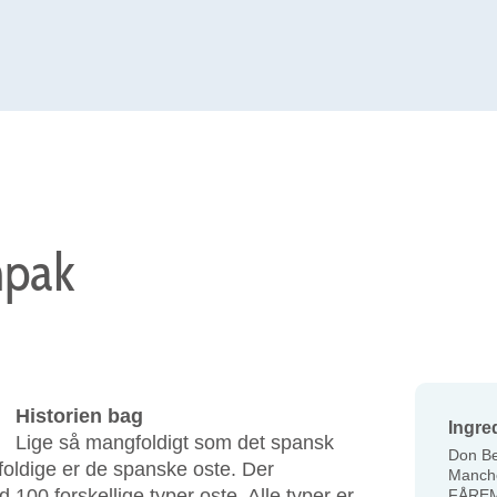
mpak
Historien bag
Ingre
Lige så mangfoldigt som det spansk
Don Be
foldige er de spanske oste. Der
Manch
100 forskellige typer oste. Alle typer er
FÅRE