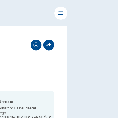
dienser
rnardo: Pasteuriseret
ego
MÆLK/SAUEMELK/FÅRMJÖLK,