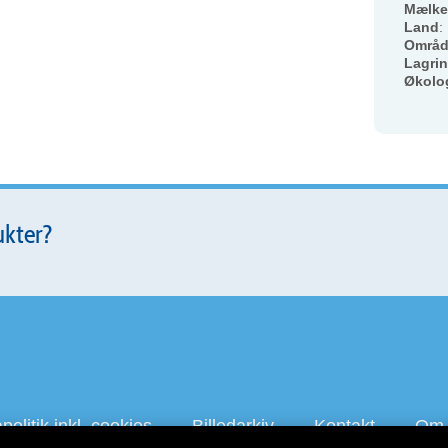
Mælke
Land
:
Områ
Lagri
Økolo
ukter?
olitik inkl. cookies
Billedarkiv
Kontakt
Om 