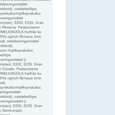
abiliseringsmiddel
mklorid), osteløbe/löpe,
yrekultur/mjölksyrakultur.
veringsmiddel
en/ytan): E202, E235. Gran
n Reserva: Pasteuriseret
MELK/MJÖLK fra/från ko
45%) og/och får/saue (min.
alt, stabiliseringsmiddel
mklorid),
yre-/mjölksyrakultur,
be/löpe.
veringsmiddel (i
n/ytan): E202, E235. Gran
n Curado: Pasteuriseret
MELK/MJÖLK fra/från ko
45%) og/och får/saue (min.
alt,
yrekultur/mjölksyrakultur,
seringsmiddel
mklorid), osteløbe/löpe.
veringsmiddel (i
n/ytan): E202, E235. Gran
n Semicurado:
riseret