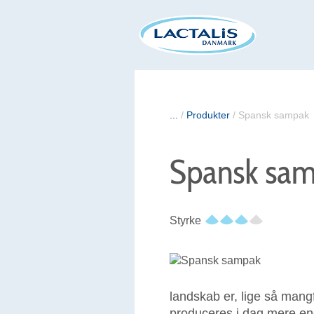
...
/
Produkter
/
Spansk sampak
Spansk sa
Styrke
landskab er, lige så mang
produceres i dag mere end 