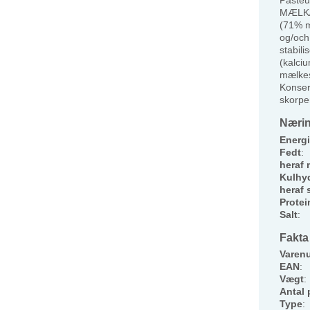
MÆLK/
(71% m
og/och 
stabili
(kalciu
mælkes
Konser
skorpe
Nærin
Energi
Fedt
:
heraf 
Kulhyd
heraf 
Protei
Salt
:
Fakta
Varen
EAN
:
Vægt
:
Antal 
Type
: