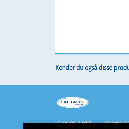
Kender du også disse prod
Vores produkter
Persondatap