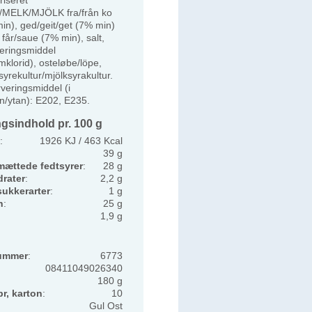
MELK/MJÖLK fra/från ko
in), ged/geit/get (7% min)
får/saue (7% min), salt,
seringsmiddel
mklorid), osteløbe/löpe,
yrekultur/mjölksyrakultur.
veringsmiddel (i
n/ytan): E202, E235.
gsindhold pr. 100 g
:
1926 KJ / 463 Kcal
39 g
mættede fedtsyrer
:
28 g
rater
:
2,2 g
sukkerarter
:
1 g
n
:
25 g
1,9 g
ummer
:
6773
08411049026340
180 g
pr, karton
:
10
Gul Ost