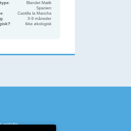
type
:
Blandet Mælk
Spanien
de
:
Castilla la Mancha
ng
:
3-9 måneder
gisk?
:
Ikke økologisk
Lactalis