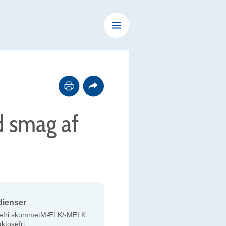
d smag af
dienser
sefri skummetMÆLK/-MELK
ktosefri