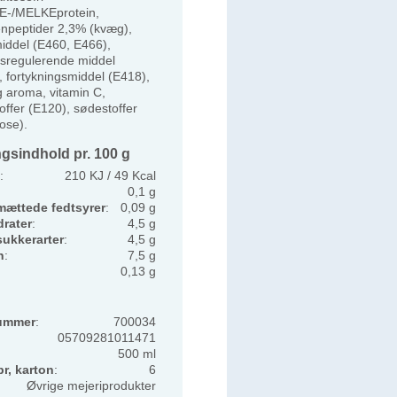
-/MELKEprotein,
enpeptider 2,3% (kvæg),
middel (E460, E466),
sregulerende middel
, fortykningsmiddel (E418),
g aroma, vitamin C,
offer (E120), sødestoffer
ose).
gsindhold pr. 100 g
:
210 KJ / 49 Kcal
0,1 g
mættede fedtsyrer
:
0,09 g
rater
:
4,5 g
sukkerarter
:
4,5 g
n
:
7,5 g
0,13 g
ummer
:
700034
05709281011471
500 ml
pr, karton
:
6
Øvrige mejeriprodukter