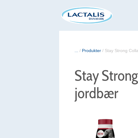
...
/
Produkter
/
Stay Strong Coll
Stay Strong
jordbær