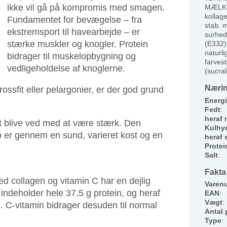
ikke vil gå på kompromis med smagen.
MÆLKE
kollag
Fundamentet for bevægelse – fra
stab. 
ekstremsport til havearbejde – er
surhed
stærke muskler og knogler. Protein
(E332)
naturli
bidrager til muskelopbygning og
farvest
vedligeholdelse af knoglerne.
(sucral
Nærin
ssfit eller pelargonier, er der god grund
Energi
Fedt
:
heraf 
t blive ved med at være stærk. Den
Kulhyd
op er gennem en sund, varieret kost og en
heraf 
Protei
Salt
:
Fakta
ed collagen og vitamin C har en dejlig
Varen
indeholder hele 37,5 g protein, og heraf
EAN
:
Vægt
:
n. C-vitamin bidrager desuden til normal
Antal 
Type
: