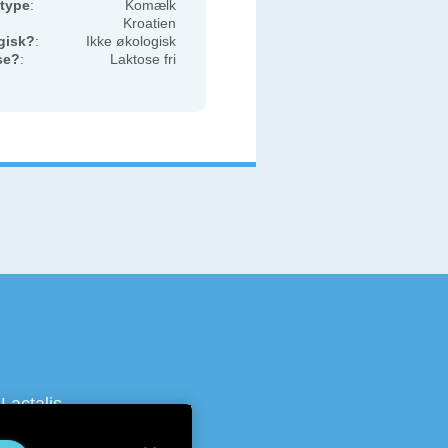
type
:
Komælk
Kroatien
gisk?
:
Ikke økologisk
se?
:
Laktose fri
Lactalis