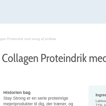
agen Proteindrik med smag af jordbær
 Collagen Proteindrik me
Historien bag
Ingre
Stay Strong er en serie proteinrige
Lakto
mejeriprodukter til dig, der træner, og
71%, la