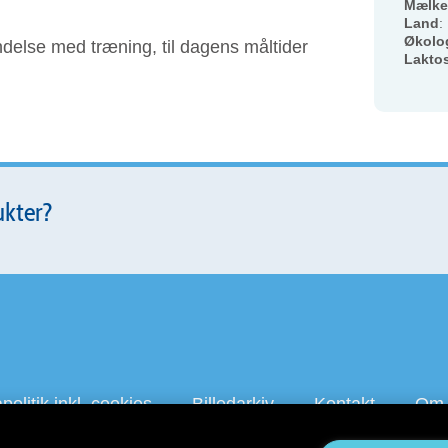
Mælke
Land
:
Økolo
ndelse med træning, til dagens måltider
Lakto
ukter?
olitik inkl. cookies
Billedarkiv
Kontakt
Om 