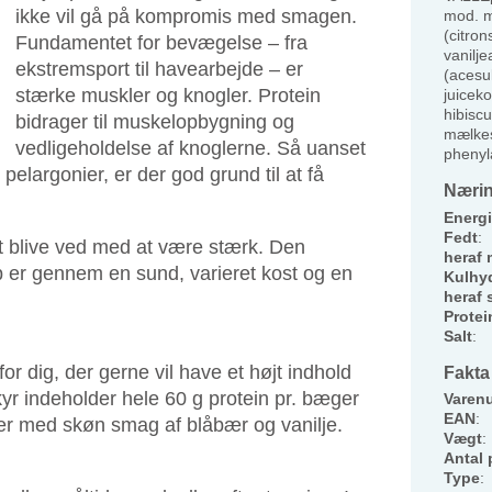
ikke vil gå på kompromis med smagen.
mod. m
(citron
Fundamentet for bevægelse – fra
vanilj
ekstremsport til havearbejde – er
(acesu
stærke muskler og knogler. Protein
juiceko
hibiscu
bidrager til muskelopbygning og
mælkes
vedligeholdelse af knoglerne. Så uanset
phenyla
 pelargonier, er der god grund til at få
Nærin
Energi
Fedt
:
t blive ved med at være stærk. Den
heraf 
op er gennem en sund, varieret kost og en
Kulhyd
heraf 
Protei
Salt
:
r dig, der gerne vil have et højt indhold
Fakta
yr indeholder hele 60 g protein pr. bæger
Varen
EAN
:
er med skøn smag af blåbær og vanilje.
Vægt
:
Antal 
Type
: