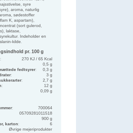
ajsstivelse, syre
syre), aroma, naturlig
earoma, sødestoffer
lfam K, aspartam),
ncentrat (sort gulerod,
s), laktase,
yrekultur. Indeholder en
lanin-kilde.
gsindhold pr. 100 g
:
270 KJ / 65 Kcal
0,5 g
mættede fedtsyrer
:
0,3 g
rater
:
3 g
sukkerarter
:
2,7 g
n
:
12 g
0,09 g
ummer
:
700064
05709281011518
900 g
pr, karton
:
6
Øvrige mejeriprodukter