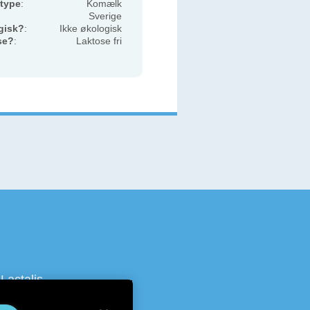
type
:
Komælk
Sverige
gisk?
:
Ikke økologisk
se?
:
Laktose fri
Lactalis