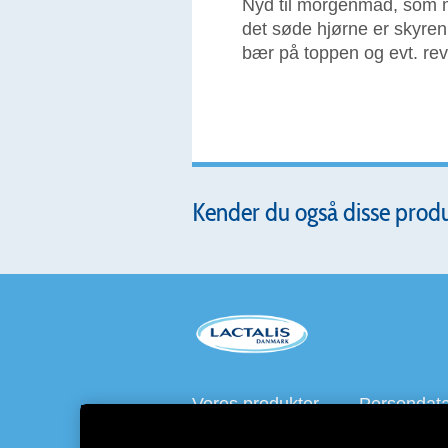
Nyd til morgenmad, som me
det søde hjørne er skyre
bær på toppen og evt. re
Kender du også disse prod
Vores produkter
Persondatap