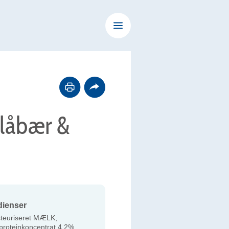
blåbær &
dienser
teuriseret MÆLK,
roteinkoncentrat 4,2%,