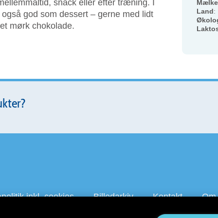
llemmåltid, snack eller efter træning. I
Mælke
Land
:
n også god som dessert – gerne med lidt
Økolo
vet mørk chokolade.
Lakto
ukter?
olitik inkl. cookies
Billedarkiv
Kontakt
Om 