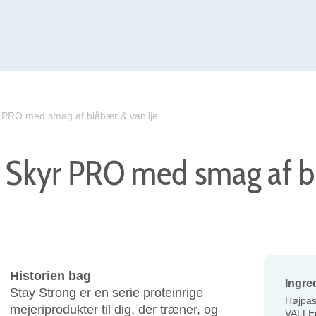
r PRO med smag af blåbær & vanilje
g Skyr PRO med smag af 
Historien bag
Ingre
Stay Strong er en serie proteinrige
Højpas
mejeriprodukter til dig, der træner, og
VALLEp