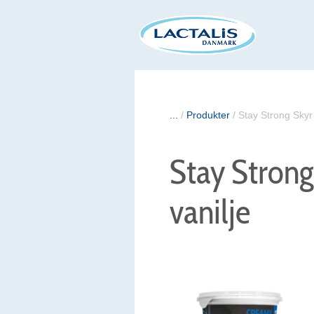
...
/
Produkter
/
Stay Strong Sky
Stay Stron
vanilje