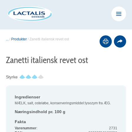
...
/
Produkter
/
Zanetti italiensk revet ost
Zanetti italiensk revet ost
Styrke
Ingredienser
MÆLK, salt, osteløbe, konserveringsmiddel:lysozym fra ÆG.
Næringsindhold pr. 100 g
Fakta
Varenummer
:
2731