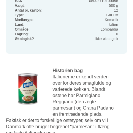
EAN
:
08002710100058
Vægt
:
500 g
Antal pr, karton
:
12
Type
:
Gul Ost
Mælketype
:
Komælk
Land
:
Italien
Område
:
Lombardia
Lagring
:
0
Økologisk?
:
Ikke økologisk
Historien bag
Italienerne er kendt verden
over for deres smagfulde og
varierede køkken. Blandt
ostene har Parmigiano
Reggiano (den ægte
parmesan) og Grana Padano
en fremtrædende plads.
Faktisk er det to forskellige ostetyper, selv om vi i
Danmark ofte bruger begrebet “parmesan” i flæng
om faste italienske oste.