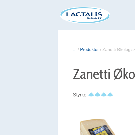
...
/
Produkter
/
Zanetti Økologi
Zanetti Øk
Styrke