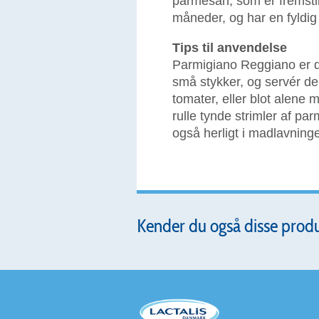
parmesan, som er fremstill
måneder, og har en fyldig
Tips til anvendelse
Parmigiano Reggiano er d
små stykker, og servér d
tomater, eller blot alene 
rulle tynde strimler af p
også herligt i madlavninge
Kender du også disse prod