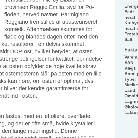
Energi
provinsen Reggio Emilia, syd for Po-
Fedt
:
floden, herved navnet. Parmigiano
heraf 
Reggiano fremstilles af upasteuriseret
Kulhyd
heraf 
komælk. Aftenmælken skummes for
Protei
fløde og blandes dagen efter med den
Salt
:
ket resulterer i en delvis skummet
Fakta
ldt DOP-ost, hvilket betyder, at osten
Varen
trenge betingelser for kvalitet, oprindelse
EAN
:
re at osten opfylder de høje kvalitetskrav
Vægt
:
at ostemesteren slår på osten med en lille
Antal 
Type
:
ks kan høre, om osten er optimal, dvs.
Mælke
er bliver det kendte garantimærke for
Land
:
dt ind i osten.
Områ
Lagri
Økolo
Lakto
 fastost med en let olieret overflade.
, og der er ofte små, hvide krystaller i
r den lange modningstid. Denne