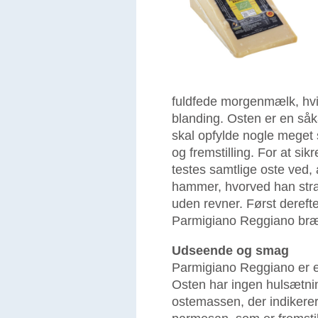
fuldfede morgenmælk, hvil
blanding. Osten er en såka
skal opfylde nogle meget s
og fremstilling. For at sik
testes samtlige oste ved, 
hammer, hvorved han stra
uden revner. Først dereft
Parmigiano Reggiano bræn
Udseende og smag
Parmigiano Reggiano er en
Osten har ingen hulsætning
ostemassen, der indikere