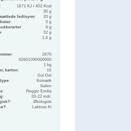
:
1671 KJ / 402 Kcal
30 g
mættede fedtsyrer
:
20 g
rater
:
0 g
sukkerarter
:
0 g
n
:
32 g
1,6 g
ummer
:
2670
02601090000000
1 kg
pr, karton
:
16
Gul Ost
type
:
Komælk
Italien
de
:
Reggio Emilia
ng
:
20-22 mdr,
gisk?
:
Økologisk
se?
:
Laktose fri