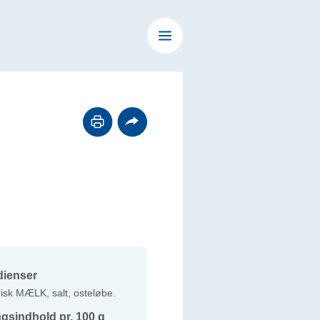
dienser
isk MÆLK, salt, osteløbe.
gsindhold pr. 100 g