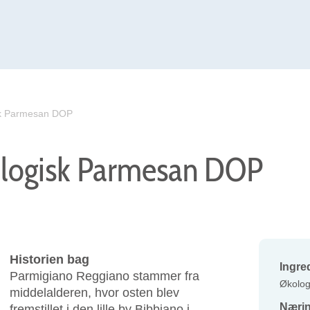
sk Parmesan DOP
ologisk Parmesan DOP
Historien bag
Ingre
Parmigiano Reggiano stammer fra
Økolog
middelalderen, hvor osten blev
Nærin
fremstillet i den lille by Bibbiano i