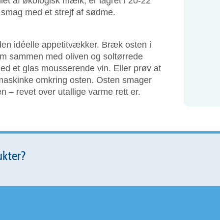
et af økologisk mælk, er lagret i 20-22
 smag med et strejf af sødme.
en idéelle appetitvækker. Bræk osten i
em sammen med oliven og soltørrede
med et glas mousserende vin. Eller prøv at
armaskinke omkring osten. Osten smager
n – revet over utallige varme rett er.
ukter?